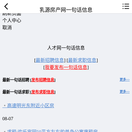
返回首页
乳源房产网一句话信息
刷新页面
个人中心
取消
人才网一句话信息
[
最新招聘信息
]
[
最新求职信息
]
[
我要发布一句话信息
]
最新一句话招聘 [
发布招聘信息
]
更多>>
最新一句话求职 [
发布求职信息
]
更多>>
高速明光东附近小区房
08-07
求租:欢乐家园50平方左右的单身公寓廉租房