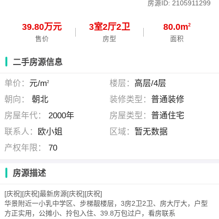
房源ID: 2105911299
39.80万元
3
室
2
厅
2
卫
80.0m
2
售价
房型
面积
二手房源信息
单价：
元/m
楼层：
高层/4层
2
朝向：
朝北
装修类型：
普通装修
房屋年代：
2000年
房屋类型：
普通住宅
联系人：
欧小姐
区域：
暂无数据
产权年限：
70
房源描述
[庆祝][庆祝]最新房源[庆祝][庆祝]
华景附近一小乳中学区、步梯靓楼层，3房2卫2卫、房大厅大，户型
方正实用，公摊小、拎包入住、39.8万包过户，看房联系