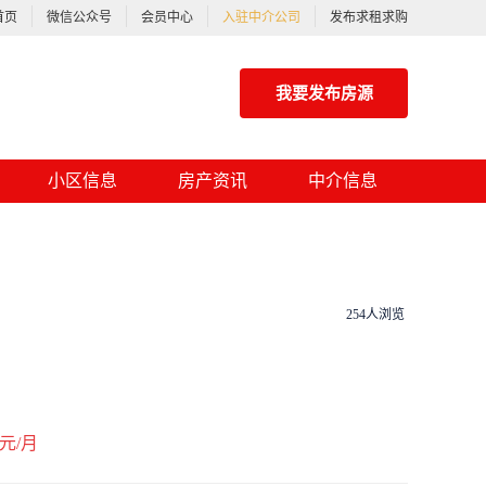
首页
微信公众号
会员中心
入驻中介公司
发布求租求购
我要发布房源
小区信息
房产资讯
中介信息
254人浏览
元/月