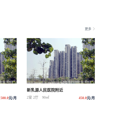
更多
新乳源人民医院附近
2室 2厅
90㎡
1500.0
元/月
450.0
元/月