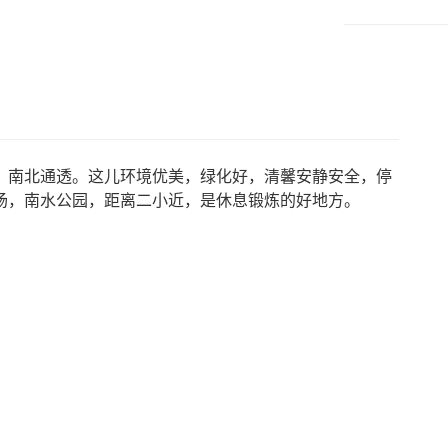
，南北通透。这儿环境优美，绿化好，清馨安静安全，停
场，南水公园，距离二小近，是休息锻炼的好地方。