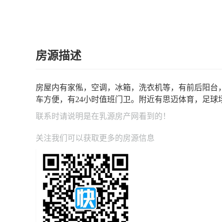
房源描述
房屋内有家俬，空调，冰箱，洗衣机等，有前后阳台
车方便，有24小时值班门卫。附近有思迈体育，足球
联系时请说明是在
乳源房产网
看到的！
关注我们可以获取更多的房源信息