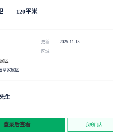
 卫
120平米
更新
2025-11-13
区域
属区
烟草家属区
先生
登录后查看
我的门店