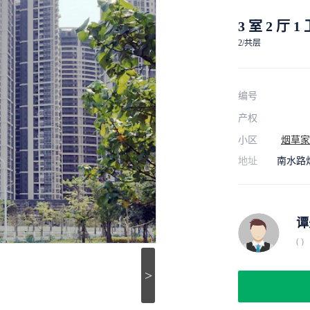
3 室 2 厅 1
2/共层
编号
产权
小区
烟草家
地址
南水路
谭
( )
>