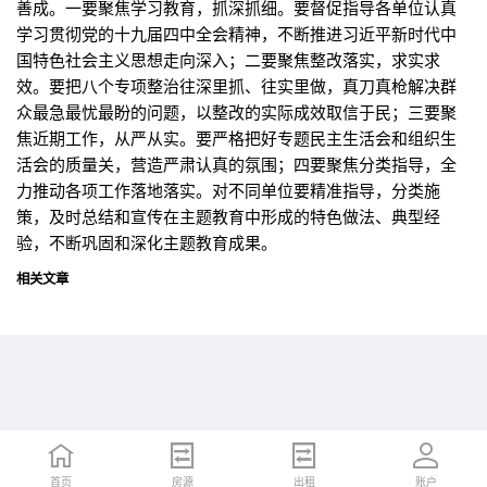
善成。一要聚焦学习教育，抓深抓细。要督促指导各单位认真
学习贯彻党的十九届四中全会精神，不断推进习近平新时代中
国特色社会主义思想走向深入；二要聚焦整改落实，求实求
效。要把八个专项整治往深里抓、往实里做，真刀真枪解决群
众最急最忧最盼的问题，以整改的实际成效取信于民；三要聚
焦近期工作，从严从实。要严格把好专题民主生活会和组织生
活会的质量关，营造严肃认真的氛围；四要聚焦分类指导，全
力推动各项工作落地落实。对不同单位要精准指导，分类施
策，及时总结和宣传在主题教育中形成的特色做法、典型经
验，不断巩固和深化主题教育成果。
相关文章
首页
首页
招聘
房源
简历
出租
账户
账户